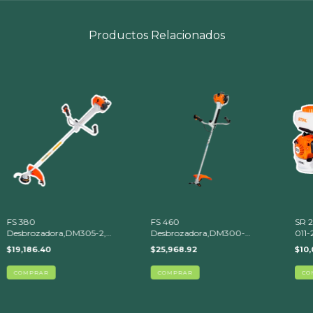
Productos Relacionados
FS 380
FS 460
SR 2
Desbrozadora,DM305-2,
Desbrozadora,DM300-
011-
AC46-2 (4134-200-0414)
3,AutoCut 46-2 (4147-200-
$19,186.40
$25,968.92
$10,
0431)