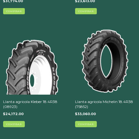
$31,774.00
$23,613.00
Llanta agricola Kleber 18.4R38
Llanta agricola Michelin 18.4R38
(08923)
(75852)
$24,172.00
$33,060.00