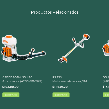
Productos Relacionados
ASPERSORA SR 420
FS 250
BR 6
Atomizador (4203-011-2619)
Motodesmalezadora,DM
(428
250-3 (4134-200-0350)
$10,680.00
$11,739.20
$14,