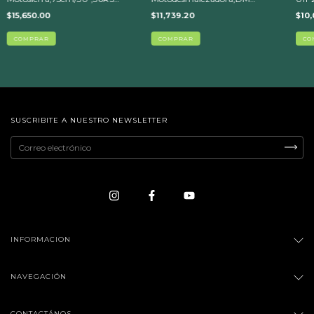
(1119-200-0284)
250-3 (4134-200-0350)
$15,650.00
$11,739.20
$10,
SUSCRIBITE A NUESTRO NEWSLETTER
INFORMACION
NAVEGACIÓN
CONTACTÁNOS