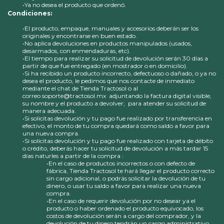
•Ya no desea el producto que ordenó.
Condiciones:
•El producto, empaque, manuales y accesorios deberán ser los
originales y encontrarse en buen estado.
•No aplica devoluciones en productos manipulados (usados,
desarmados, con enmendaduras, etc).
•El tiempo para realizar su solicitud de devolución serán 30 días a
partir de que fue entregado (en mostrador o en domicilio).
•Si ha recibido un producto incorrecto, defectuoso o dañado, o ya no
desea el producto, le pedimos que nos contacte de inmediato
mediante el chat de Tienda Tractosol o al
correo
soporte@tractosol.mx
adjuntando la factura digital visible,
su nombre y el producto a devolver; para atender su solicitud de
manera adecuada.
•Si solicitas devolución y tu pago fue realizado por transferencia en
efectivo, el monto de tu compra quedará como saldo a favor para
una nueva compra.
•Si solicitas devolución y tu pago fue realizado con tarjeta de débito
o crédito, deberás hacer tu solicitud de devolución a más tardar 15
días naturles a partir de la compra :
•En el caso de productos incorrectos o con defecto de
fábrica, Tienda Tractosol te hará llegar el producto correcto
sin cargo adicional, o podrás solicitar la devolución de tu
dinero, o usar tu saldo a favor para realizar una nueva
compra.
•En el caso de requerir devolución por no desear ya el
producto o haber ordenado el producto equivocado, los
costos de devolución serán a cargo del comprador, y la
devolución de tu dinero tendrán un cargo administrativo