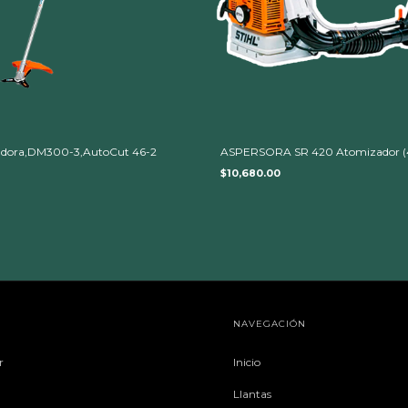
adora,DM300-3,AutoCut 46-2
ASPERSORA SR 420 Atomizador (4
$10,680.00
NAVEGACIÓN
r
Inicio
Llantas