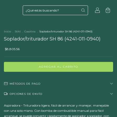
0
Inicio
.
Stihl
.
Gasolina
.
Soplador/triturador SH 86 (4241-011-0940)
Soplador/triturador SH 86 (4241-011-0940)
$8,805.56
MÉTODOS DE PAGO
OPCIONES DE ENVÍO
Aspiradora - Trituradora ligera, fácil de arrancar y manejar, manejable
con una sola mano. Con bomba de combustible manual para fácil
arranque, se puede convertir rápidamente de aspirador a soplador, con