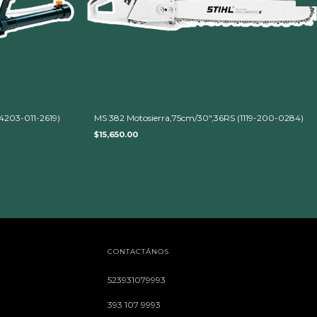
203-011-2619)
MS 382 Motosierra,75cm/30",36RS (1119-200-0284)
$15,650.00
CONTACTÁNOS
523931079993
393 107 9993