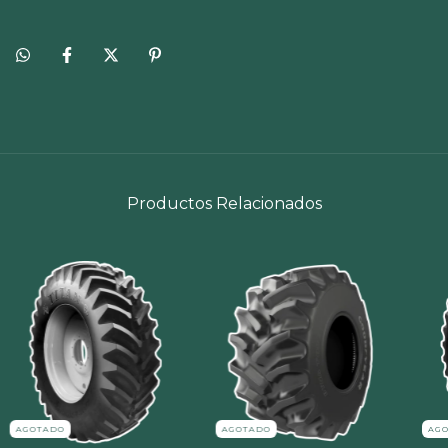
Productos Relacionados
AGOTADO
AGOTADO
AG